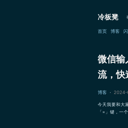
冷板凳
首页
博客
闪
微信输
流，快
博客
·
2024-
今天我要和大
「=」键，一个