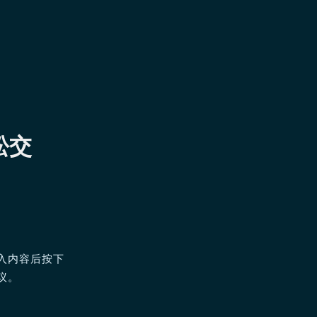
松交
入内容后按下
议。