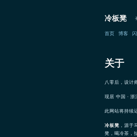
冷板凳
首页
博客
闪
关于
八零后，设计
现居 中国 · 浙
此网站将持续
冷板凳
，源于
凳，喝冷茶，