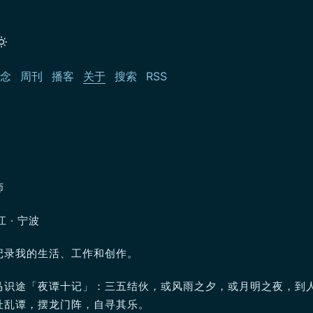
念
周刊
播客
关于
搜索
RSS
师
江 · 宁波
记录我的生活、工作和创作。
马识途「夜谭十记」：三五结伙，或风雨之夕，或月明之夜，到
扯乱谭，摆龙门阵，自寻其乐。