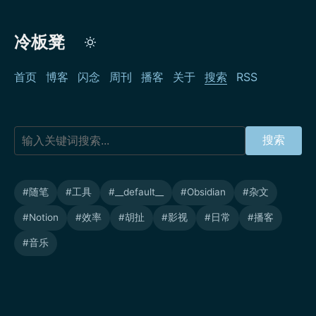
冷板凳
首页
博客
闪念
周刊
播客
关于
搜索
RSS
#随笔
#工具
#__default__
#Obsidian
#杂文
#Notion
#效率
#胡扯
#影视
#日常
#播客
#音乐