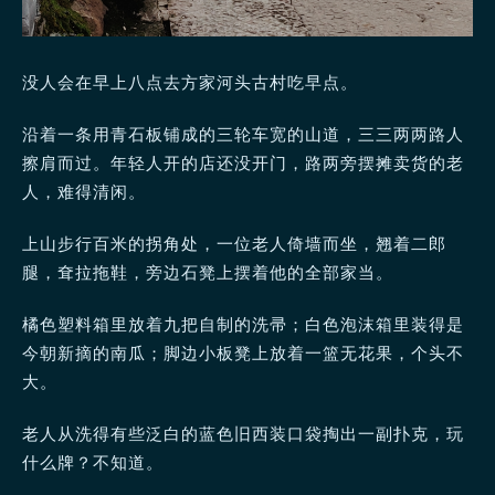
没人会在早上八点去方家河头古村吃早点。
沿着一条用青石板铺成的三轮车宽的山道，三三两两路人
擦肩而过。年轻人开的店还没开门，路两旁摆摊卖货的老
人，难得清闲。
上山步行百米的拐角处，一位老人倚墙而坐，翘着二郎
腿，耷拉拖鞋，旁边石凳上摆着他的全部家当。
橘色塑料箱里放着九把自制的洗帚；白色泡沫箱里装得是
今朝新摘的南瓜；脚边小板凳上放着一篮无花果，个头不
大。
老人从洗得有些泛白的蓝色旧西装口袋掏出一副扑克，玩
什么牌？不知道。