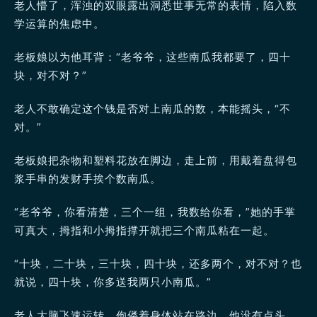
老人懵了，浑浊的双眼露出洞悉世事无常的表情，陷入数
学运算的焦虑中。
老板娘以为他耳背：“老爷爷，这些南瓜我都要了，四十
块，对不对？”
老人不敢确定这个钱是否对上南瓜的数，本能摇头，“不
对。”
老板娘把杂物和塑料花放在脚边，走上前，用戴着盘得包
浆手串的发财手挨个数南瓜。
“老爷爷，你看清楚，三个一组，我数给你看，”她的手掌
可真大，拇指和小拇指撑开就把三个南瓜粘在一起。
“十块，二十块，三十块，四十块，还多两个，对不对？也
就说，四十块，你多送我两只小南瓜。”
老人大脑飞速运转，佝偻着身体站在路边。他没有点头，