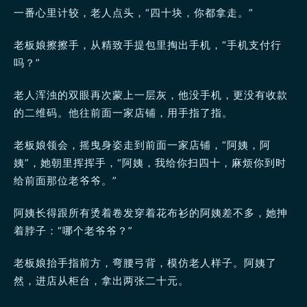
一番心里计较，老人点头，“四十块，你都拿走。”
老板娘擦擦手，从精致手提包里掏出手机，“手机支付行
吗？”
老人浑浊的双眼再次蒙上一层灰，他没手机，更没有收款
的二维码。他往前面一家店铺，用手指了指。
老板娘领会，摇曳身姿走到前面一家店铺，“阿姨，阿
姨”，她朝里挥挥手，“阿姨，我给你扫四十，麻烦你到时
给前面那位老爷爷。”
阿姨长得跟所有烫着卷发穿着花布衫的阿姨差不多，她抻
着脖子：“哪个老爷爷？”
老板娘抬手指前方，弯腰弓背，模仿老人样子。阿姨了
然，进店从柜台，拿出两张二十元。