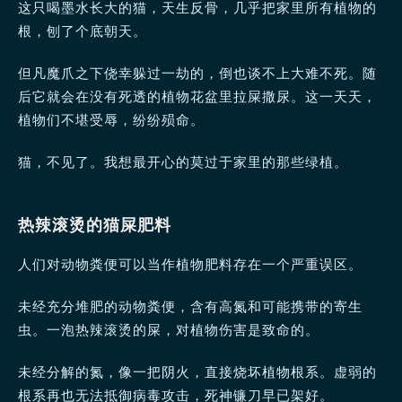
这只喝墨水长大的猫，天生反骨，几乎把家里所有植物的
根，刨了个底朝天。
但凡魔爪之下侥幸躲过一劫的，倒也谈不上大难不死。随
后它就会在没有死透的植物花盆里拉屎撒尿。这一天天，
植物们不堪受辱，纷纷殒命。
猫，不见了。我想最开心的莫过于家里的那些绿植。
热辣滚烫的猫屎肥料
人们对动物粪便可以当作植物肥料存在一个严重误区。
未经充分堆肥的动物粪便，含有高氮和可能携带的寄生
虫。一泡热辣滚烫的屎，对植物伤害是致命的。
未经分解的氮，像一把阴火，直接烧坏植物根系。虚弱的
根系再也无法抵御病毒攻击，死神镰刀早已架好。