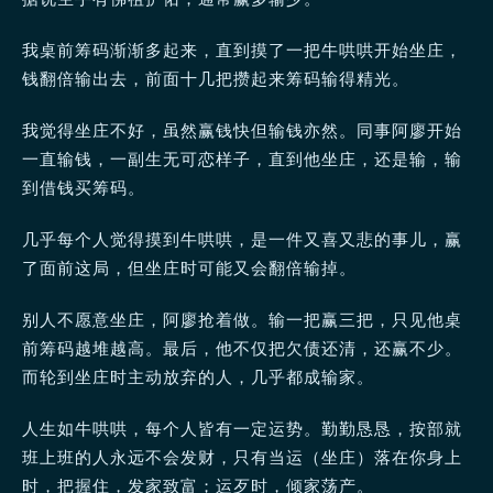
我桌前筹码渐渐多起来，直到摸了一把牛哄哄开始坐庄，
钱翻倍输出去，前面十几把攒起来筹码输得精光。
我觉得坐庄不好，虽然赢钱快但输钱亦然。同事阿廖开始
一直输钱，一副生无可恋样子，直到他坐庄，还是输，输
到借钱买筹码。
几乎每个人觉得摸到牛哄哄，是一件又喜又悲的事儿，赢
了面前这局，但坐庄时可能又会翻倍输掉。
别人不愿意坐庄，阿廖抢着做。输一把赢三把，只见他桌
前筹码越堆越高。最后，他不仅把欠债还清，还赢不少。
而轮到坐庄时主动放弃的人，几乎都成输家。
人生如牛哄哄，每个人皆有一定运势。勤勤恳恳，按部就
班上班的人永远不会发财，只有当运（坐庄）落在你身上
时，把握住，发家致富；运歹时，倾家荡产。