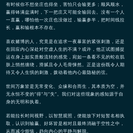
有时候你不想坐庄也得坐，害怕只会输更多；顺风顺水，
赢得钵满盆满时，下一把庄又可能全输回去。没有一个人
一直赢，哪怕他一次庄也没做过，输赢参半，把时间线拉
长，赢和输根本不存在。
喜欢赌博的人，究竟是在追求一夜暴富的紧张刺激，还是
在回应内心深处对空虚人生的不满？或许，他正试图捕捉
运在身上如实质般流转的感觉，宛如一条看不见的蛇在肌
肤上悄然缠绕，滑腻且令人毛骨悚然。正是这份既令人期
待又令人生惧的刺激，拨动着他内心最隐秘的弦。
世间万象皆是无常变化、众缘和合而生，其本质为空，并
无永恒不变的“得”与“失”。我们对这些现象的感知源于自
身的无明和执着。
若能拉长时间视野，以智慧观照，便能放下对短暂名相执
取，认识到输赢、好坏皆是相对且最终消融于空性之中，
从而减少烦恼，趋向内心的平静与解脱。