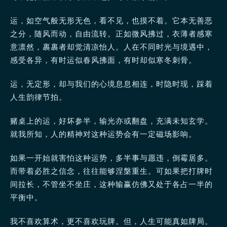
运，如空气般无形无色，看不见，也摸不着。它本无善恶
之分，随风而动，自由流转。正如微风拂过，衣薄者感寒
意凛然，裹裹者却觉清凉怡人。人在不同时光与境遇中，
感受各异，有时运似春风拂面，有时却似寒冬刺骨。
运，无定形，却与我们的心境息息相连，时隐时现，踩着
人生韵律节拍。
赌桌上的运，好坏参半，输光亦或翻盘，充满未知玄学。
就我所知，人的精神对这种运势会有一定磁场影响。
如果一开始就害怕这种运势，多半事与愿违，倒霉居多。
而带着必胜之信念，往往能够涅槃重生。可如果把打牌时
间拉长，不管坐不坐庄，这种输赢仿佛又处于各占一半的
平衡中。
我不喜欢算术，更不喜欢玩牌。但，人生可能真如牌局。