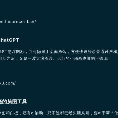
time.timerecord.cn/
atGPT
tGPT悬浮图标，并可隐藏于桌面角落，方便快速登录普通账户和
费到期之后，又是一波大浪淘沙。运行的小动画也做的不错👍🏻
0x0.com/
亮的脑图工具
图和白板，还有ai辅助，只不过都已经头脑风暴，要ai干嘛？