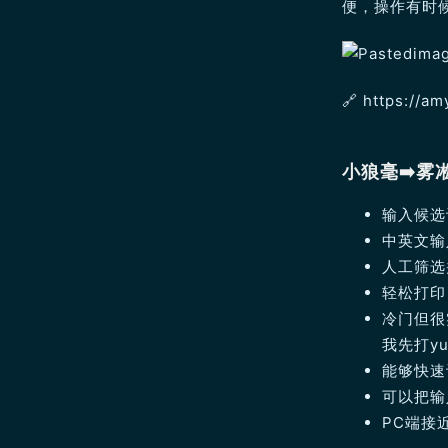
便，操作有时候
🔗️ https://a
小狼毫➡️雾
输入候选词
中英文输
人工筛选
轻松打印日
冷门但很
我先打y
能够快速
可以把输
PC端接