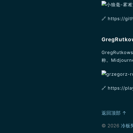
🔗 https://gi
GregRut
GregRut
称。Midjo
🔗️ https://
返回顶部 ↑
© 2026
冷板