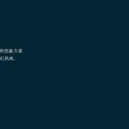
格和想象力著
魔幻风格。