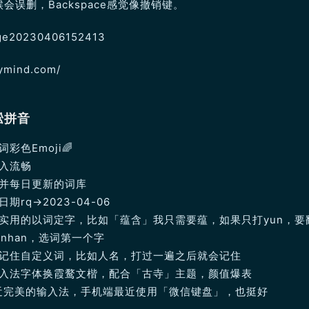
会误删，Backspace感觉像撤销键。
mymind.com/
凇拼音
彩色Emoji🌈
入流畅
并每日更新的词库
期rq→2023-04-06
实用的以词定字，比如「蕴含」我只需要蕴，如果只打yun，要
unhan，选词第一个字
记住自定义词，比如人名，打过一遍之后就会记住
入法字体换霞鹜文楷，配合「古寺」主题，颜值爆表
近完美的输入法，手机端最近使用「微信键盘」，也挺好