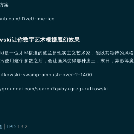
thub.com/iDvel/rime-ice
kowski让你数字艺术根据魔幻效果
kowski是一位才华横溢的波兰超现实主义艺术家，他以其独特的风
urney使用这个参数之后，会让画风变得那种废土，末日，异形等
playgroundai.com/search?q=by+greg+rutkowski
凳
|
LBD
1.3.2