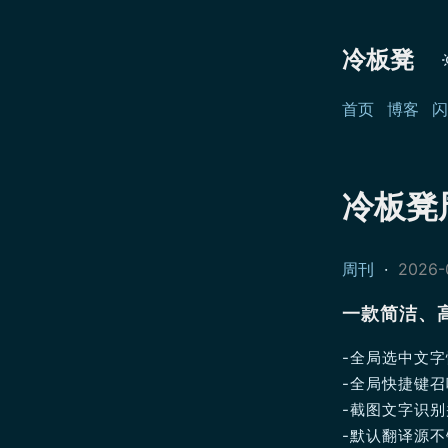
冷板凳
首页
博客
闪
冷板凳周
周刊
·
2026-
一款简洁、
-全局选中文
-全局快捷键召
-截图文字识
-默认翻译源