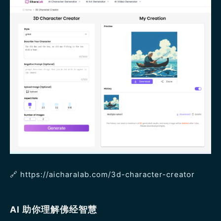
🔗 https://aicharalab.com/3d-character-creator
AI 助你理解佛经智慧