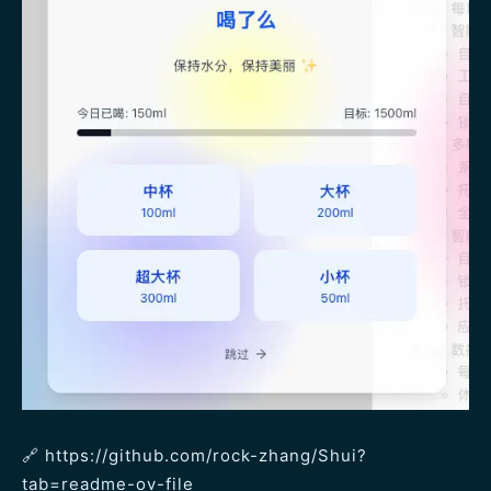
🔗 https://github.com/rock-zhang/Shui?
tab=readme-ov-file