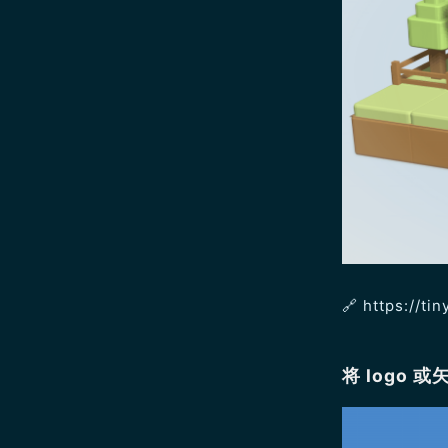
🔗 https://ti
将 logo 