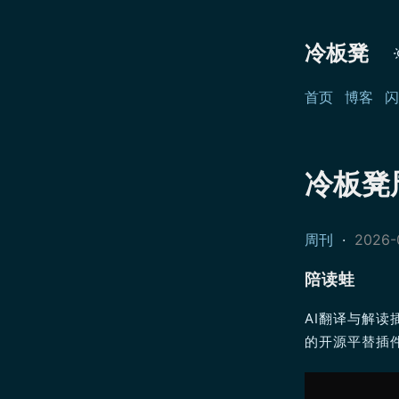
冷板凳
首页
博客
闪
冷板凳周
周刊
·
2026-
陪读蛙
AI翻译与解
的开源平替插