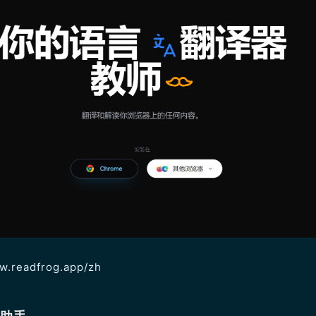
ww.readfrog.app/zh