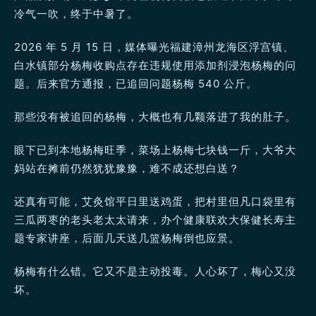
冷气一吹，终于中暑了。
2026 年 5 月 15 日，媒体曝光福建漳州龙海区浮宫镇、
白水镇部分杨梅收购点存在违规使用添加剂浸泡杨梅的问
题。后来官方通报，已追回问题杨梅 540 公斤。
那些没有被追回的杨梅，大概也有几颗落进了我的肚子。
眼下已到本地杨梅旺季，菜场上杨梅七块钱一斤，大爷大
妈站在摊前仍然犹犹豫豫，难不成还想白送？
还真有可能，艾灸馆平日里送鸡蛋，把村里但凡口袋里有
三瓜两枣的老头老太太请来，办个健康联欢大保健长寿主
题专家讲座，后面几天送几篮杨梅倒也应景。
杨梅有什么错。它又不是主动投毒。人心坏了，梅心又没
坏。