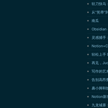
轻刀快马
从“筅帚”
南瓜
Obsidi
灵感捕手：
Notion
轻松上手 
再见，Ju
写作的艺
告别高昂费用
裹小脚和
Notio
九龙城寨