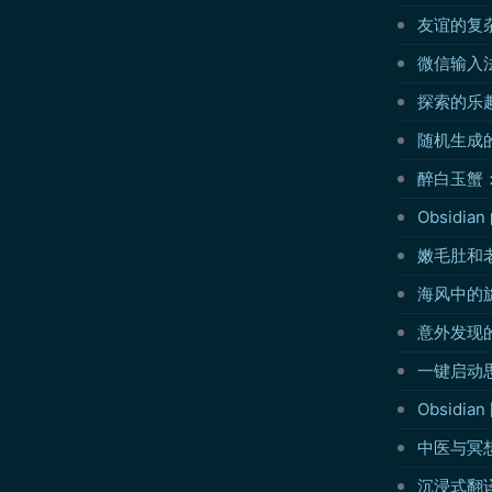
友谊的复
微信输入
探索的乐
随机生成
醉白玉蟹
Obsidia
嫩毛肚和
海风中的旋
意外发现的
一键启动思
Obsidi
中医与冥
沉浸式翻