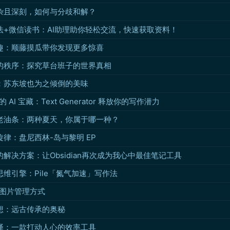
杂且深刻，如何与分歧和解？
法+微信读书：AI助理助你轻松交流，快速获取资料！
趣：顺藤摸瓜带你发现更多惊喜
的秩序：探究草台班子的世界真相
：苏东坡也为之倾倒的美味
n 的 AI 宝藏：Text Generator 释放你的写作潜力
老油条：两种夏天，你属于哪一种？
律：盘尼西林-岛与黎明 EP
解决方案：让Obsidian再次成为我心中最佳笔记工具
维引擎：Pile「氮气加速」写作法
an 图片管理方式
想：远古传承的奥秘
译：一款打动人心的效率工具