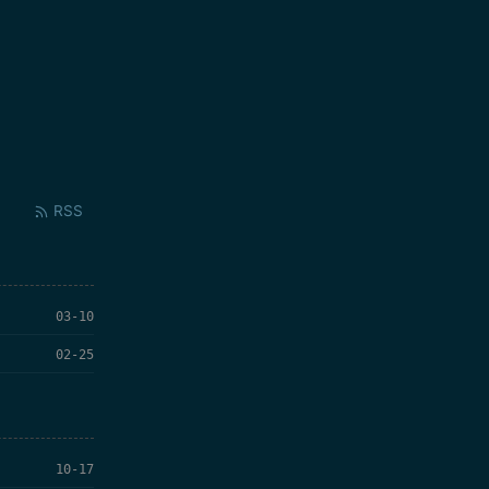
RSS
03-10
02-25
10-17