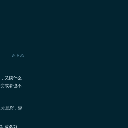
RSS
外，又谈什么
改变或者也不
多大差别，因
非功成名就，