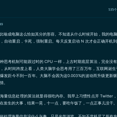
535
49
比喻成电脑这么恰如其分的形容。不知道从什么时候开始，我的电
，自动重启，卡死，强制重启。每天反复启动 N 次才会正确开机
种思考机制可能跟过时的 CPU 一样，上古时期底层算法，完全没
，从时间跨度上看，人类大脑学会思考用了三百万年，互联网诞生于
爆发距今不到一百年。大脑不会因为这0.003%的波动而升级更新
情。
海量信息处理的算法就显得很吃内存。我早上习惯性点开 Twitter
在发生的大事，结果一晃，十一点，要吃午饭了，一点正事儿没干
何处理海量信息没什么兴趣，只是光凭浏览，不知不觉耗尽了所有