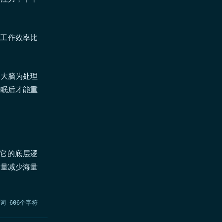
天工作效率比
，大脑为处理
睡眠后才能重
它的底层逻
尽量减少海量
个词 606个字符