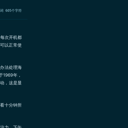
个词 605个字符
脑每次开机都
到可以正常使
有办法处理海
1969年，
驱动，这是显
，看十分钟所
。
专注力，下午