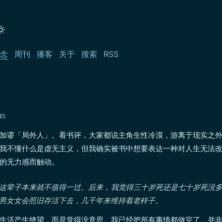
念
周刊
播客
关于
搜索
RSS
45
加谬「局外人」。看书评，大家都说主角生性冷漠，游离于现实之
我不懂什么是虚无主义，但我确实被书中想要表达一种对人生无法
的无力感而触动。
这辈子本来就不值得一过。后来，我觉得三十岁死还是七十岁死没
男女女会照旧存活下去，几千年来维持着老样子。
生活产生绝望，而是觉得没意思。我已经把所有事情都做完了。并