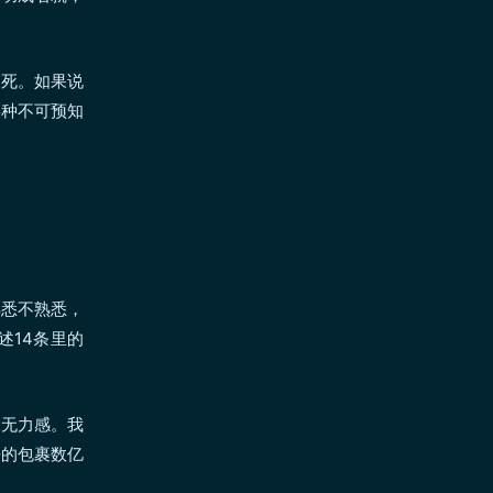
写死。如果说
某种不可预知
熟悉不熟悉，
述14条里的
深无力感。我
来的包裹数亿