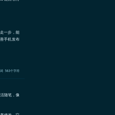
，多走一步，能
再完善手机发布
个词 563个字符
生活随笔，像
反复修改，它