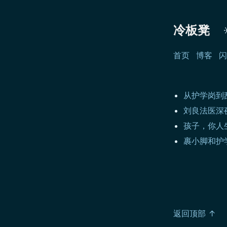
冷板凳
首页
博客
闪
从护学岗到
刘良法医深
孩子，你人
裹小脚和护
返回顶部 ↑